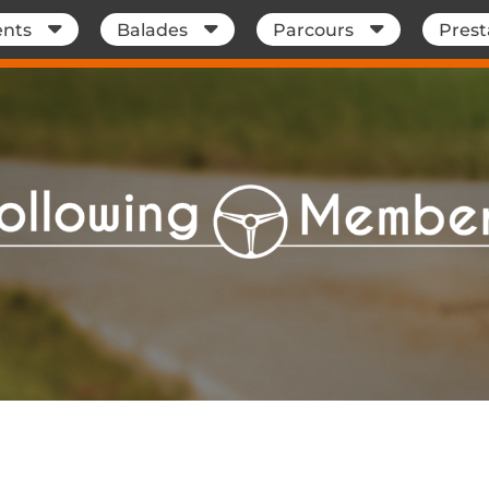
nts
Balades
Parcours
Prest