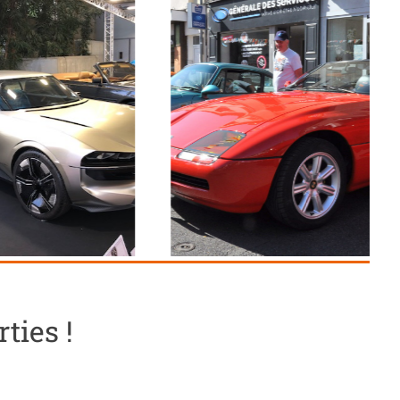
ties !