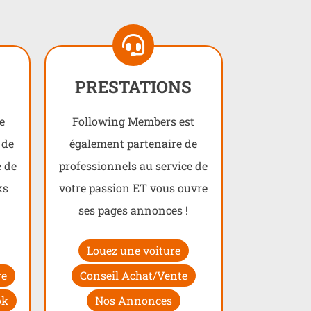
PRESTATIONS
e
Following Members est
 de
également partenaire de
e de
professionnels au service de
ks
votre passion ET vous ouvre
!
ses pages annonces !
Louez une voiture
re
Conseil Achat/Vente
ok
Nos Annonces