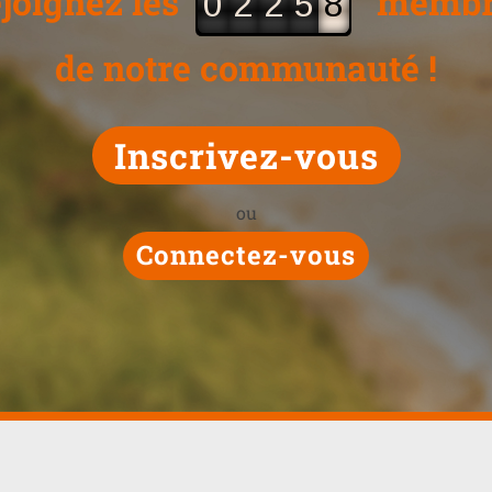
joignez les
membr
0
2
2
5
8
de notre communauté !
Inscrivez-vous
ou
Connectez-vous