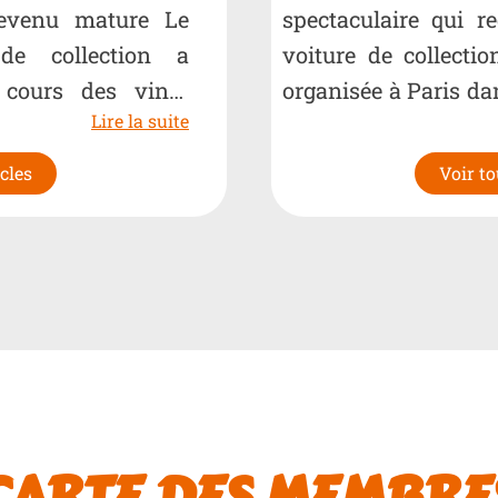
evenu mature Le
spectaculaire qui r
de collection a
voiture de collecti
cours des vingt
organisée à Paris da
Lire la suite
ps…
2026…
icles
Voir to
CARTE DES MEMBRE