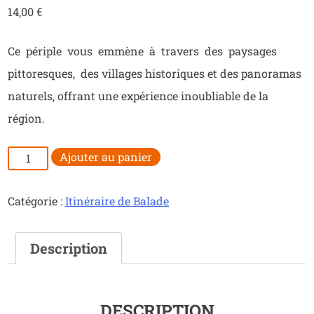
14,00
€
Ce périple vous emmène à travers des paysages
pittoresques, des villages historiques et des panoramas
naturels, offrant une expérience inoubliable de la
région.
quantité
Ajouter au panier
de
Sur
Catégorie :
Itinéraire de Balade
les
sentiers
du
Description
Jura
DESCRIPTION