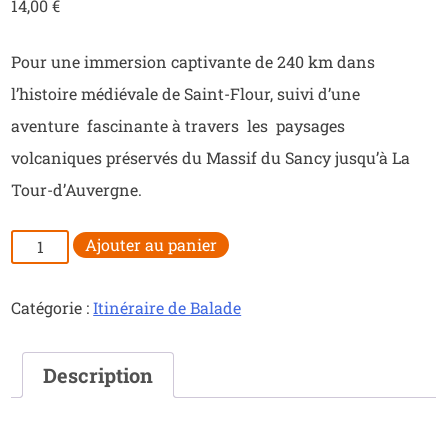
14,00
€
Pour une immersion captivante de 240 km dans
l’histoire médiévale de Saint-Flour, suivi d’une
aventure fascinante à travers les paysages
volcaniques préservés du Massif du Sancy jusqu’à La
Tour-d’Auvergne.
quantité
Ajouter au panier
de
Cités
Catégorie :
Itinéraire de Balade
aux
Volcans
Description