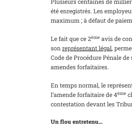
Plusieurs centaines de millier
été enregistrés. Les employeur
maximum ; à défaut de paiement
ème
Le fait que ce 2
avis de con
son
représentant légal
, perme
Code de Procédure Pénale de 
amendes forfaitaires.
En temps normal, le représenta
ème
l’amende forfaitaire de 4
cl
contestation devant les Trib
Un flou entretenu…