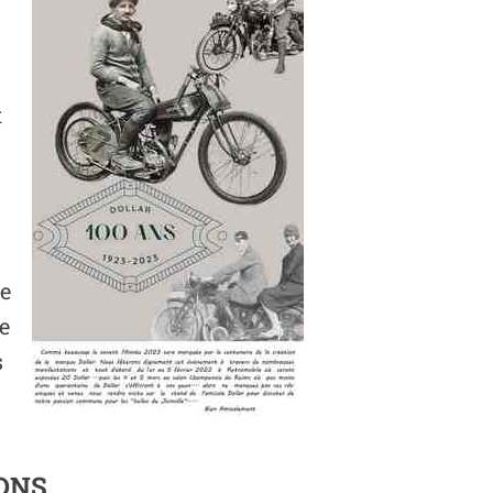
t
de
e
s
ONS