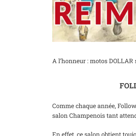
A l’honneur : motos DOLLAR s
FOL
Comme chaque année, Followi
salon Champenois tant attendu
En effet, ce salon obtient to