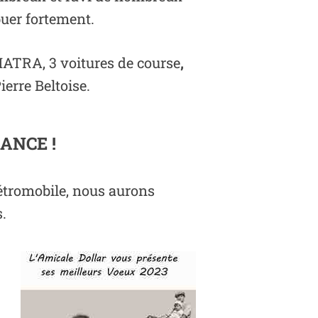
buer fortement.
 MATRA, 3 voitures de course
,
erre Beltoise.
ANCE !
Rétromobile, nous aurons
.