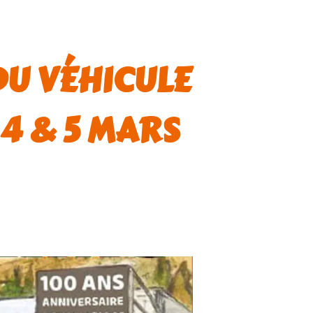
DU VÉHICULE
 4 & 5 MARS