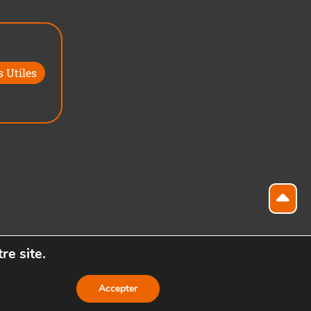
 Utiles
re site.
Accepter