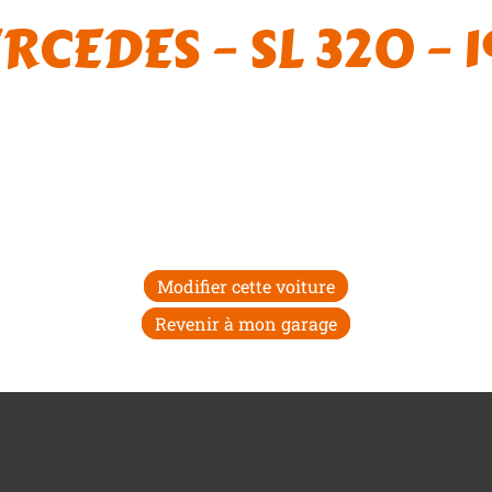
RCEDES – SL 320 – 1
Modifier cette voiture
Revenir à mon garage