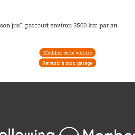
on jus", parcourt environ 3500 km par an.
Modifier cette voiture
Revenir à mon garage