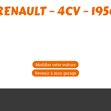
RENAULT – 4CV – 195
Modifier cette voiture
Revenir à mon garage