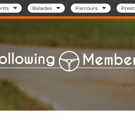
nts
Balades
Parcours
Prest