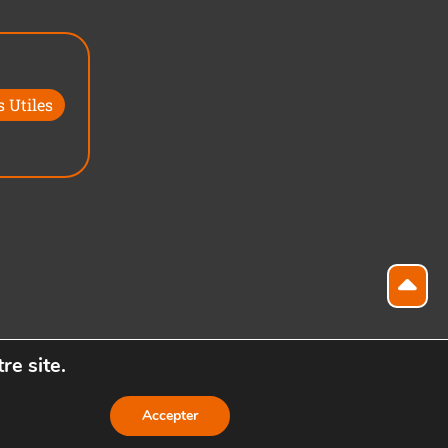
 Utiles
re site.
Accepter