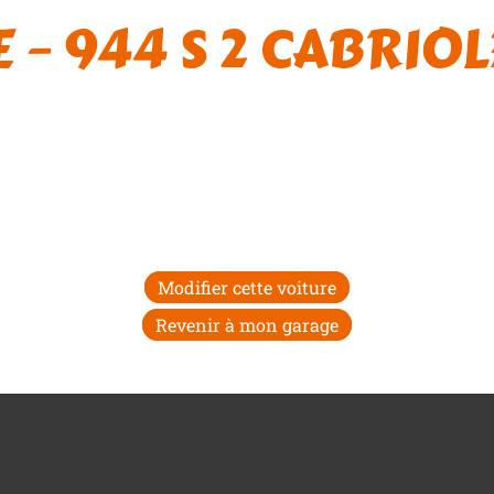
– 944 S 2 CABRIOL
Modifier cette voiture
Revenir à mon garage