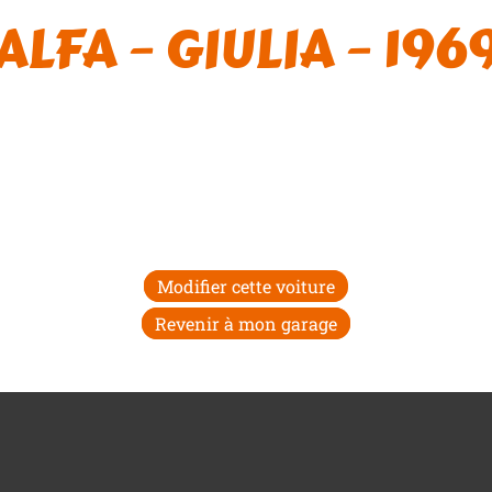
ALFA – GIULIA – 196
Modifier cette voiture
Revenir à mon garage