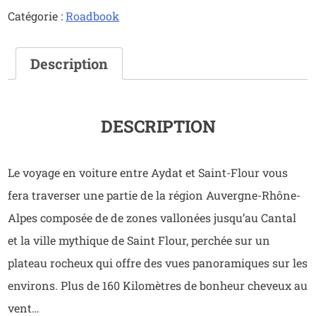
ROADBOOK
Catégorie :
Roadbook
2
de
AYDAT
Description
à
SAINT
FLOUR
(2)
DESCRIPTION
Le voyage en voiture entre Aydat et Saint-Flour vous
fera traverser une partie de la région Auvergne-Rhône-
Alpes composée de de zones vallonées jusqu’au Cantal
et la ville mythique de Saint Flour, perchée sur un
plateau rocheux qui offre des vues panoramiques sur les
environs. Plus de 160 Kilomètres de bonheur cheveux au
vent…