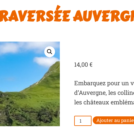
TRAVERSÉE AUVERG
14,00
€
Embarquez pour un vo
d’Auvergne, les collin
les châteaux embléma
quantité
Ajouter au panie
de
La