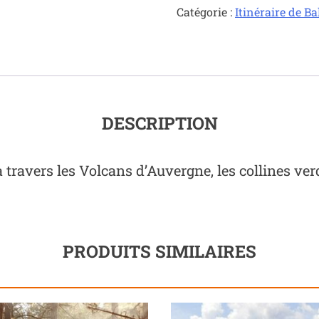
Catégorie :
Itinéraire de B
Traversée
Auvergnate
DESCRIPTION
avers les Volcans d’Auvergne, les collines verdo
PRODUITS SIMILAIRES