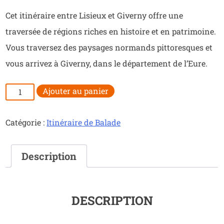
Cet itinéraire entre Lisieux et Giverny offre une
traversée de régions riches en histoire et en patrimoine.
Vous traversez des paysages normands pittoresques et
vous arrivez à Giverny, dans le département de l’Eure.
quantité
Ajouter au panier
de
La
Catégorie :
Itinéraire de Balade
route
des
peintres
Description
DESCRIPTION