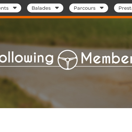
nts
Balades
Parcours
Prest