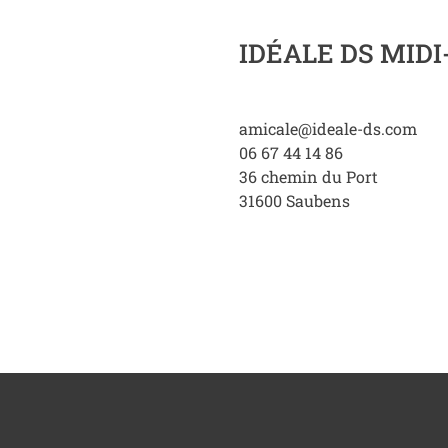
IDÉALE DS MID
amicale@ideale-ds.com
06 67 44 14 86
36 chemin du Port
31600
Saubens