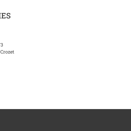
MES
73
-Crozet