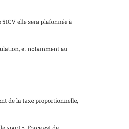
e 51CV elle sera plafonnée à
iculation, et notamment au
nt de la taxe proportionnelle,
e sport ». Force est de