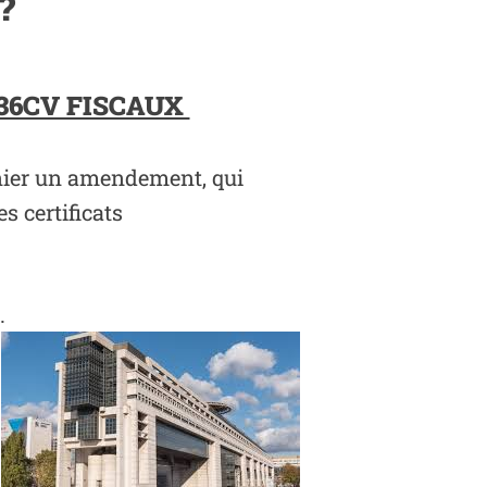
?
 36CV FISCAUX
nier un amendement, qui
s certificats
.