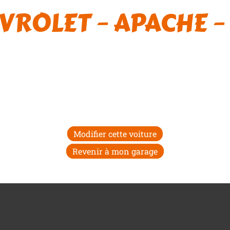
VROLET – APACHE – 
Modifier cette voiture
Revenir à mon garage