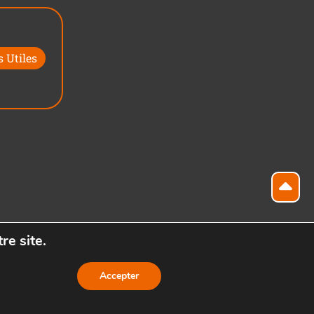
 Utiles
re site.
Accepter