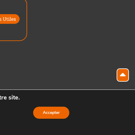
 Utiles
re site.
Accepter